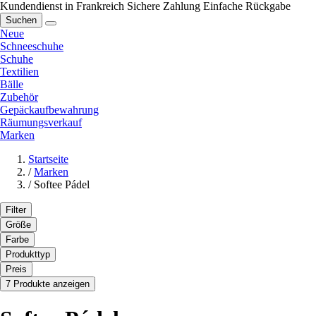
Kundendienst in Frankreich
Sichere Zahlung
Einfache Rückgabe
Suchen
Neue
Schneeschuhe
Schuhe
Textilien
Bälle
Zubehör
Gepäckaufbewahrung
Räumungsverkauf
Marken
Startseite
/
Marken
/
Softee Pádel
Filter
Größe
Farbe
Produkttyp
Preis
7 Produkte anzeigen