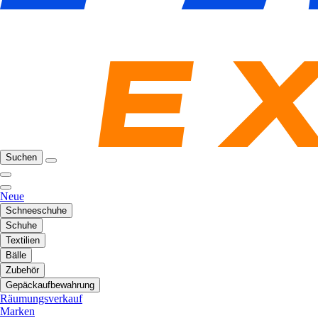
Suchen
Neue
Schneeschuhe
Schuhe
Textilien
Bälle
Zubehör
Gepäckaufbewahrung
Räumungsverkauf
Marken