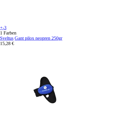
+-3
1 Farben
Sveltus
Gant pilox neopren 250gr
15,28 €