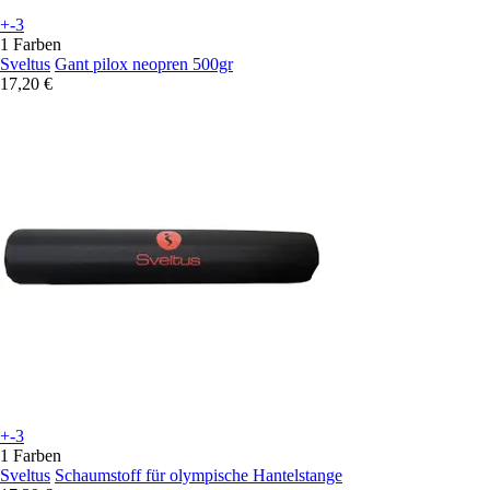
+-3
1 Farben
Sveltus
Gant pilox neopren 500gr
17,20 €
+-3
1 Farben
Sveltus
Schaumstoff für olympische Hantelstange