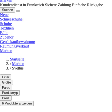
Marken
Kundendienst in Frankreich
Sichere Zahlung
Einfache Rückgabe
Suchen
Neue
Schneeschuhe
Schuhe
Textilien
Bälle
Zubehör
Gepäckaufbewahrung
Räumungsverkauf
Marken
Startseite
/
Marken
/
Sveltus
Filter
Größe
Farbe
Produkttyp
Preis
6 Produkte anzeigen