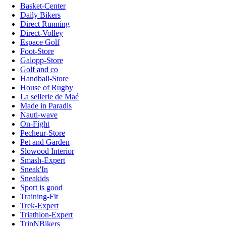
Basket-Center
Daily Bikers
Direct Running
Direct-Volley
Espace Golf
Foot-Store
Galopp-Store
Golf and co
Handball-Store
House of Rugby
La sellerie de Maé
Made in Paradis
Nauti-wave
On-Fight
Pecheur-Store
Pet and Garden
Slowood Interior
Smash-Expert
Sneak'In
Sneakids
Sport is good
Training-Fit
Trek-Expert
Triathlon-Expert
TripNBikers