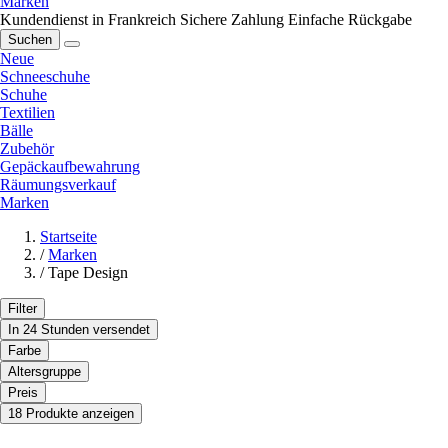
Marken
Kundendienst in Frankreich
Sichere Zahlung
Einfache Rückgabe
Suchen
Neue
Schneeschuhe
Schuhe
Textilien
Bälle
Zubehör
Gepäckaufbewahrung
Räumungsverkauf
Marken
Startseite
/
Marken
/
Tape Design
Filter
In 24 Stunden versendet
Farbe
Altersgruppe
Preis
18 Produkte anzeigen