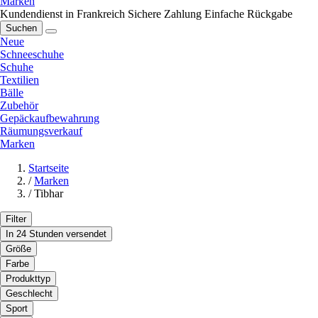
Marken
Kundendienst in Frankreich
Sichere Zahlung
Einfache Rückgabe
Suchen
Neue
Schneeschuhe
Schuhe
Textilien
Bälle
Zubehör
Gepäckaufbewahrung
Räumungsverkauf
Marken
Startseite
/
Marken
/
Tibhar
Filter
In 24 Stunden versendet
Größe
Farbe
Produkttyp
Geschlecht
Sport