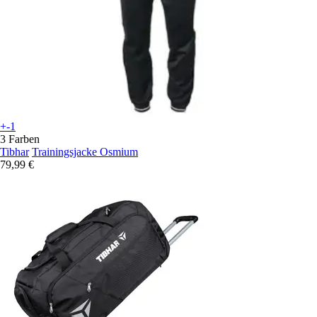
+-1
3 Farben
Tibhar
Trainingsjacke Osmium
79,99 €