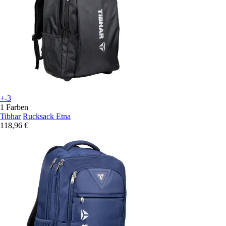
+-3
1 Farben
Tibhar
Rucksack Etna
118,96 €