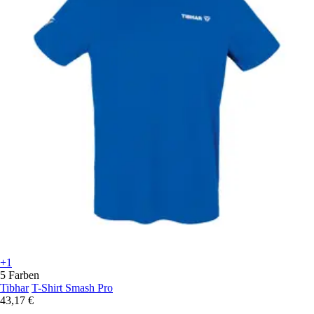
+1
5 Farben
Tibhar
T-Shirt Smash Pro
43,17 €