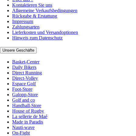
Kontaktieren Sie uns
Allgemeine Verkaufsbedingungen
Rückgabe & Erstattung
Impressum
Zahlungsarten
Lieferkosten und Versandoptionen
Hinweis zum Datenschutz
Unsere Geschäfte
Basket-Center
Daily Bikers
Direct Running
Direct-Volley
Espace Golf
Foot-Store
Galopp-Store
Golf and co
Handball-Store
House of Rugby
La sellerie de Maé
Made in Paradis
Nauti-wave
On-Fight