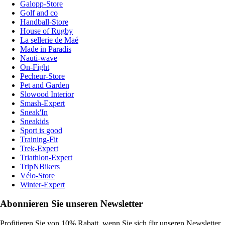
Galopp-Store
Golf and co
Handball-Store
House of Rugby
La sellerie de Maé
Made in Paradis
Nauti-wave
On-Fight
Pecheur-Store
Pet and Garden
Slowood Interior
Smash-Expert
Sneak'In
Sneakids
Sport is good
Training-Fit
Trek-Expert
Triathlon-Expert
TripNBikers
Vélo-Store
Winter-Expert
Abonnieren Sie unseren Newsletter
Profitieren Sie von 10% Rabatt, wenn Sie sich für unseren Newsletter