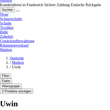
Marken
Kundendienst in Frankreich
Sichere Zahlung
Einfache Rückgabe
Suchen
Neue
Schneeschuhe
Schuhe
Textilien
Bälle
Zubehör
Gepäckaufbewahrung
Räumungsverkauf
Marken
Startseite
/
Marken
/
Uwin
Filter
Farbe
Altersgruppe
2 Produkte anzeigen
Uwin