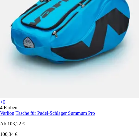
+0
4 Farben
Varlion
Tasche für Padel-Schläger Summum Pro
Ab
103,22 €
100,34 €