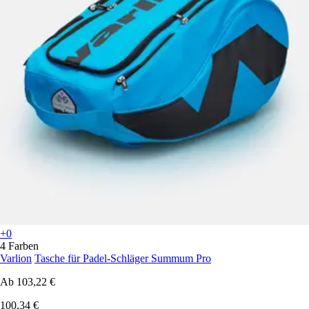
+0
4 Farben
Varlion
Tasche für Padel-Schläger Summum Pro
Ab
103,22 €
100,34 €