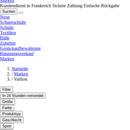
Marken
Kundendienst in Frankreich
Sichere Zahlung
Einfache Rückgabe
Suchen
Neue
Schneeschuhe
Schuhe
Textilien
Bälle
Zubehör
Gepäckaufbewahrung
Räumungsverkauf
Marken
Startseite
/
Marken
/
Varlion
Filter
In 24 Stunden versendet
Größe
Farbe
Produkttyp
Geschlecht
Sport