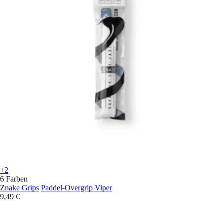
+2
6 Farben
Znake Grips
Paddel-Overgrip Viper
9,49 €