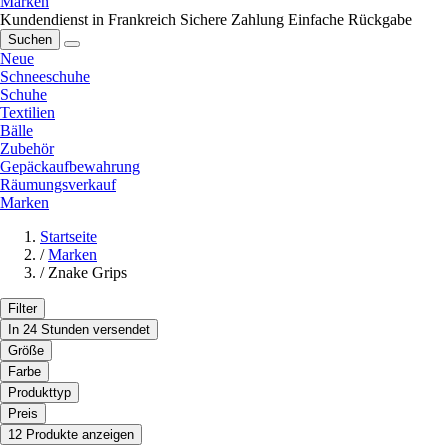
Marken
Kundendienst in Frankreich
Sichere Zahlung
Einfache Rückgabe
Suchen
Neue
Schneeschuhe
Schuhe
Textilien
Bälle
Zubehör
Gepäckaufbewahrung
Räumungsverkauf
Marken
Startseite
/
Marken
/
Znake Grips
Filter
In 24 Stunden versendet
Größe
Farbe
Produkttyp
Preis
12 Produkte anzeigen