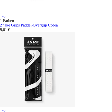
+-3
1 Farben
Znake Grips
Paddel-Overgrip Cobra
9,01 €
+-3