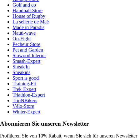
Golf and co
Handball-Store
House of Rugby
La sellerie de Maé
Made in Paradis
Nauti-wave
On-Fight
Pecheur-Store
Pet and Garden
Slowood Interior
Smash-Expert
Sneak'In
Sneakids
Sport is good
Training-Fit
Trek-Expert
Triathlon-Expert
TripNBikers
Vélo-Store
Winter-Expert
Abonnieren Sie unseren Newsletter
Profitieren Sie von 10% Rabatt, wenn Sie sich für unseren Newsletter