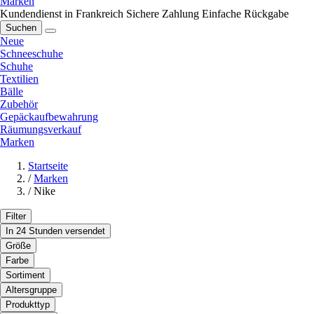
Marken
Kundendienst in Frankreich
Sichere Zahlung
Einfache Rückgabe
Suchen
Neue
Schneeschuhe
Schuhe
Textilien
Bälle
Zubehör
Gepäckaufbewahrung
Räumungsverkauf
Marken
Startseite
/
Marken
/
Nike
Filter
In 24 Stunden versendet
Größe
Farbe
Sortiment
Altersgruppe
Produkttyp