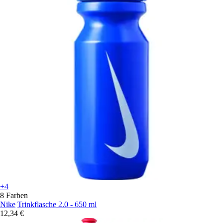
+4
8 Farben
Nike
Trinkflasche 2.0 - 650 ml
12,34 €