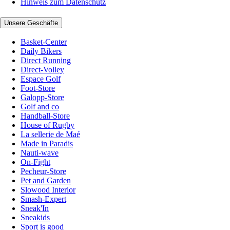
Hinweis zum Datenschutz
Unsere Geschäfte
Basket-Center
Daily Bikers
Direct Running
Direct-Volley
Espace Golf
Foot-Store
Galopp-Store
Golf and co
Handball-Store
House of Rugby
La sellerie de Maé
Made in Paradis
Nauti-wave
On-Fight
Pecheur-Store
Pet and Garden
Slowood Interior
Smash-Expert
Sneak'In
Sneakids
Sport is good