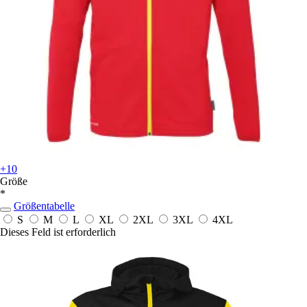
+10
Größe
*
Größentabelle
S
M
L
XL
2XL
3XL
4XL
Dieses Feld ist erforderlich