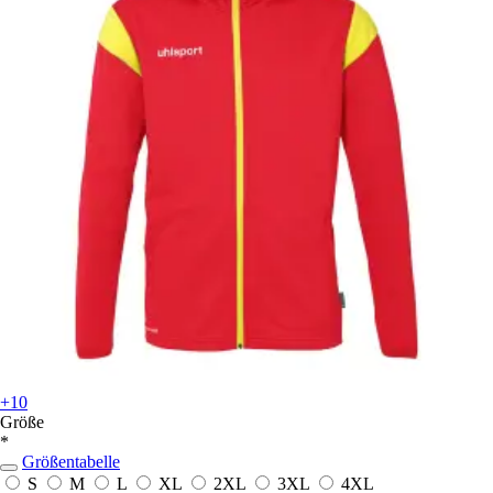
+10
Größe
*
Größentabelle
S
M
L
XL
2XL
3XL
4XL