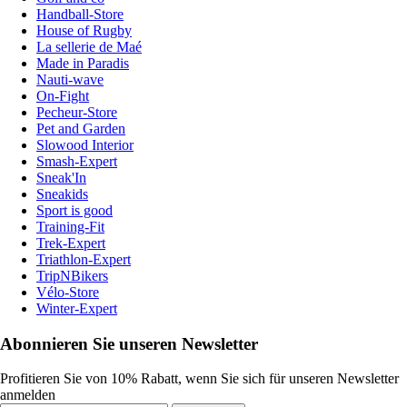
Handball-Store
House of Rugby
La sellerie de Maé
Made in Paradis
Nauti-wave
On-Fight
Pecheur-Store
Pet and Garden
Slowood Interior
Smash-Expert
Sneak'In
Sneakids
Sport is good
Training-Fit
Trek-Expert
Triathlon-Expert
TripNBikers
Vélo-Store
Winter-Expert
Abonnieren Sie unseren Newsletter
Profitieren Sie von 10% Rabatt, wenn Sie sich für unseren Newsletter
anmelden