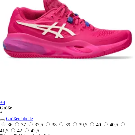
+4
Größe
*
Größentabelle
36
37
37,5
38
39
39,5
40
40,5
41,5
42
42,5