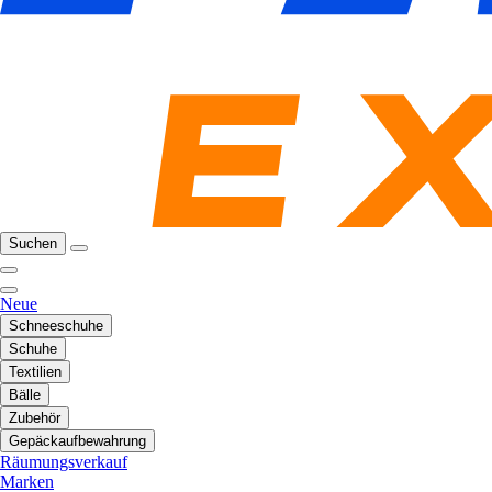
Suchen
Neue
Schneeschuhe
Schuhe
Textilien
Bälle
Zubehör
Gepäckaufbewahrung
Räumungsverkauf
Marken