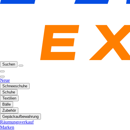
Suchen
Neue
Schneeschuhe
Schuhe
Textilien
Bälle
Zubehör
Gepäckaufbewahrung
Räumungsverkauf
Marken