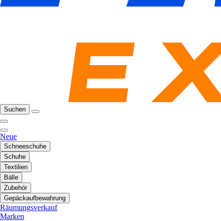
Suchen
Neue
Schneeschuhe
Schuhe
Textilien
Bälle
Zubehör
Gepäckaufbewahrung
Räumungsverkauf
Marken