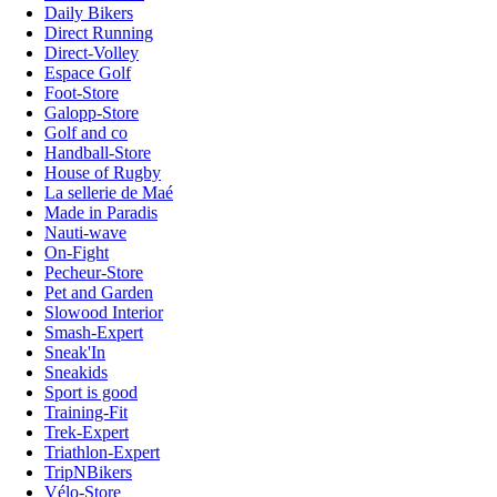
Daily Bikers
Direct Running
Direct-Volley
Espace Golf
Foot-Store
Galopp-Store
Golf and co
Handball-Store
House of Rugby
La sellerie de Maé
Made in Paradis
Nauti-wave
On-Fight
Pecheur-Store
Pet and Garden
Slowood Interior
Smash-Expert
Sneak'In
Sneakids
Sport is good
Training-Fit
Trek-Expert
Triathlon-Expert
TripNBikers
Vélo-Store