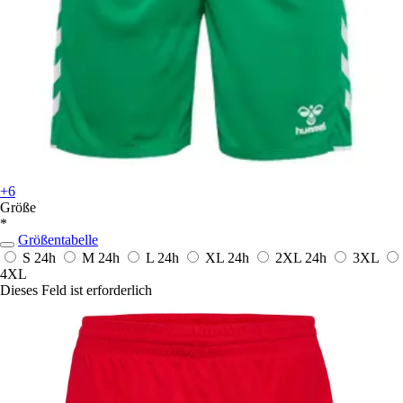
+6
Größe
*
Größentabelle
S
24h
M
24h
L
24h
XL
24h
2XL
24h
3XL
4XL
Dieses Feld ist erforderlich