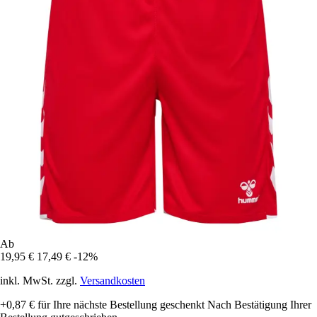
Ab
19,95 €
17,49 €
-12%
inkl. MwSt. zzgl.
Versandkosten
+0,87 €
für Ihre nächste Bestellung geschenkt
Nach Bestätigung Ihrer