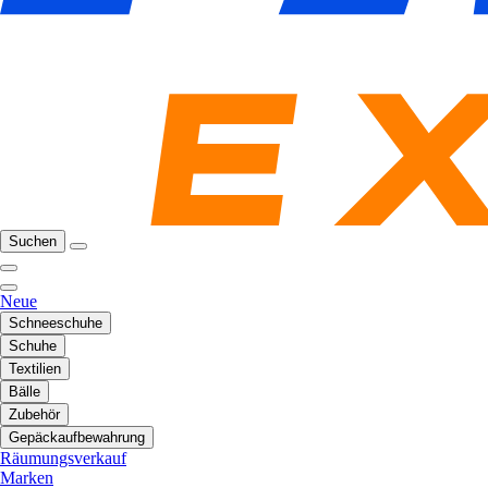
Suchen
Neue
Schneeschuhe
Schuhe
Textilien
Bälle
Zubehör
Gepäckaufbewahrung
Räumungsverkauf
Marken