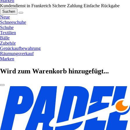
Marken
Kundendienst in Frankreich
Sichere Zahlung
Einfache Rückgabe
Suchen
Neue
Schneeschuhe
Schuhe
Textilien
Bälle
Zubehör
Gepäckaufbewahrung
Räumungsverkauf
Marken
Wird zum Warenkorb hinzugefügt...