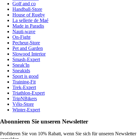
Golf and co
Handball-Store
House of Rugby
La sellerie de Maé
Made in Paradis
Nauti-wave
On-Fight
Pecheur-Store
Pet and Garden
Slowood Interior
Smash-Expert
Sneak'In
Sneakids
Sport is good
Training-Fit
Trek-Expert
Triathlon-Expert
TripNBikers
Vélo-Store
Winter-Expert
Abonnieren Sie unseren Newsletter
Profitieren Sie von 10% Rabatt, wenn Sie sich für unseren Newsletter