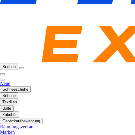
Suchen
Neue
Schneeschuhe
Schuhe
Textilien
Bälle
Zubehör
Gepäckaufbewahrung
Räumungsverkauf
Marken