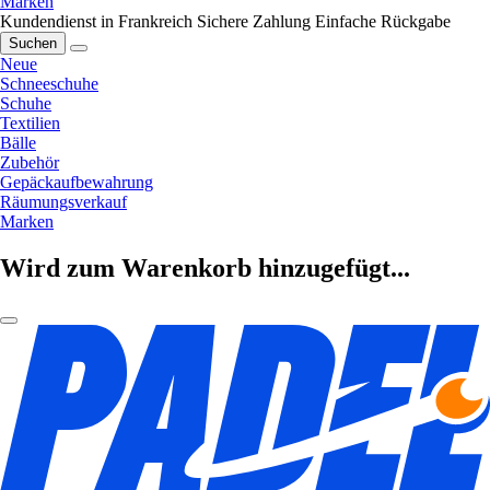
Marken
Kundendienst in Frankreich
Sichere Zahlung
Einfache Rückgabe
Suchen
Neue
Schneeschuhe
Schuhe
Textilien
Bälle
Zubehör
Gepäckaufbewahrung
Räumungsverkauf
Marken
Wird zum Warenkorb hinzugefügt...