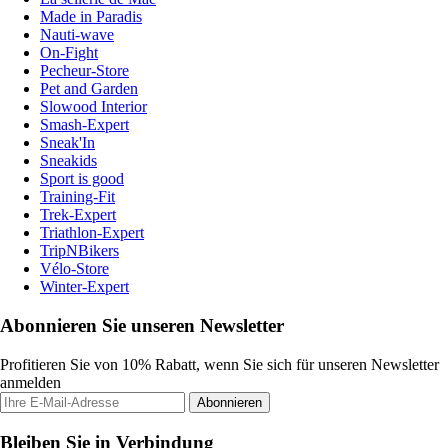
Made in Paradis
Nauti-wave
On-Fight
Pecheur-Store
Pet and Garden
Slowood Interior
Smash-Expert
Sneak'In
Sneakids
Sport is good
Training-Fit
Trek-Expert
Triathlon-Expert
TripNBikers
Vélo-Store
Winter-Expert
Abonnieren Sie unseren Newsletter
Profitieren Sie von 10% Rabatt, wenn Sie sich für unseren Newsletter
anmelden
Abonnieren
Bleiben Sie in Verbindung