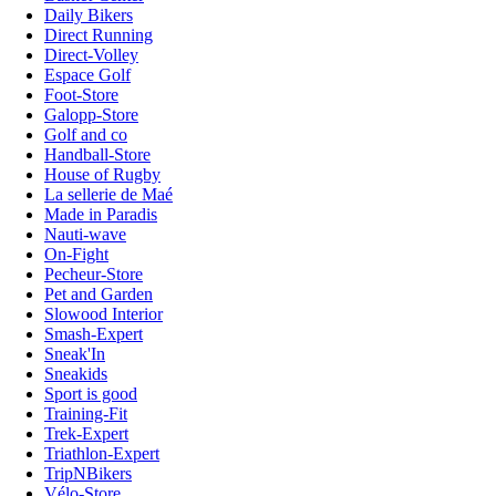
Daily Bikers
Direct Running
Direct-Volley
Espace Golf
Foot-Store
Galopp-Store
Golf and co
Handball-Store
House of Rugby
La sellerie de Maé
Made in Paradis
Nauti-wave
On-Fight
Pecheur-Store
Pet and Garden
Slowood Interior
Smash-Expert
Sneak'In
Sneakids
Sport is good
Training-Fit
Trek-Expert
Triathlon-Expert
TripNBikers
Vélo-Store